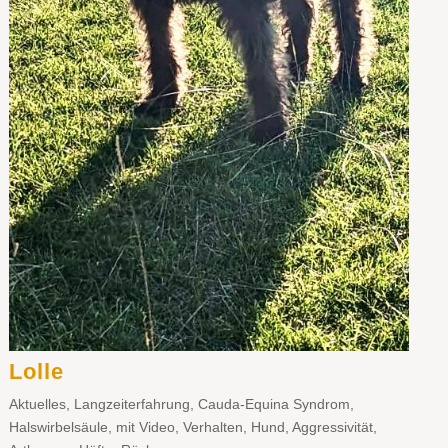
Lolle
Aktuelles
,
Langzeiterfahrung
,
Cauda-Equina Syndrom
,
Halswirbelsäule
,
mit Video
,
Verhalten
,
Hund
,
Aggressivität
,