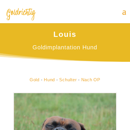
Louis
Goldimplantation Hund
Gold
-
Hund
-
Schulter
-
Nach OP