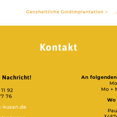
Ganzheitliche Goldimplantation
Kontakt
e Nachricht!
An folgenden
Mo
Mo + M
 11 92
77 76
Wo 
t-kusan.de
Pau
3457