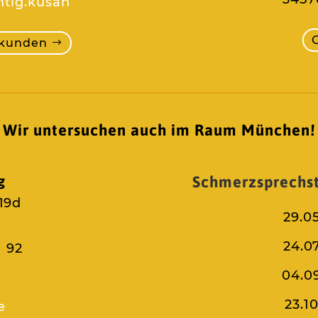
htig.kusan
ukunden
Wir untersuchen auch im Raum München!
g
Schmerzsprechs
19d
29.0
24.0
1 92
04.0
23.1
e