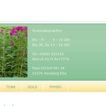
Terminabsprachen
Mo – Fr
9 – 13 Uhr
Mo, Mi, Do
15 – 19 Uhr
Tel.: 05681 921192
Notruf: 0173 9477776
Paul-Ehrlich-Str. 28
34576 Homberg Efze
TEAM
GOLD
PHYSIO