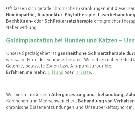
Oft lassen sich gerade chronische Erkrankungen mit dieser san
Homöopathie, Akupunktur, Phytotherapie, Laserbehandlung,
Bachblüten-
oder
Schüsslersalztherapie
erfolgreicher therap
Nebenwirkung.
Goldimplantation bei Hunden und Katzen – Uns
Unsere Spezialgebiet ist
ganzheitliche Schmerztherapie du
wirksame Form der Schmerztherapie. Wir setzen dabei Goldst
Gelenke, belastete Zonen bzw. Akupunkturpunkte.
Erfahren sie mehr:
Hund
oder
Katze
.
Wir bieten außerdem
Allergietestung und -behandlung, Za
Kaninchen und Meerschweinchen,
Behandlung von Verhalte
chronische Blasenentzündungen und Unsauberkeitssyndrom.