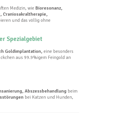
ften Medizin, wie
Bioresonanz,
 Craniosakraltherapie,
ieren und das völlig ohne
er Spezialgebiet
rch
Goldimplantation,
eine besonders
ückchen aus 99.9%igem Feingold an
hnsanierung, Abszessbehandlung
beim
nsstörungen
bei Katzen und Hunden,