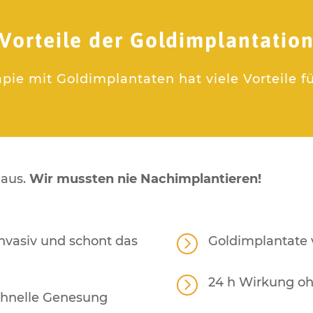
Vorteile der Goldimplantatio
ie mit Goldimplantaten hat viele Vorteile für
aus.
Wir mussten nie Nachimplantieren!
=
invasiv und schont das
Goldimplantate 
=
24 h Wirkung o
chnelle Genesung