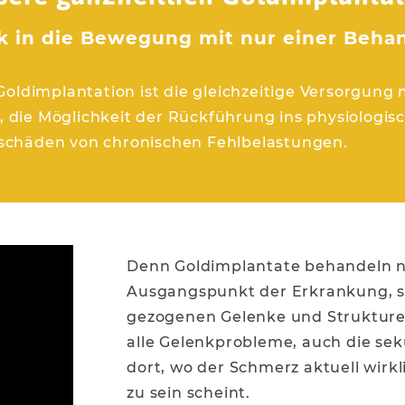
k in die Bewegung mit nur einer Beha
 Goldimplantation ist die gleichzeitige Versorgung
 die Möglichkeit der Rückführung ins physiologis
schäden von chronischen Fehlbelastungen.
Denn Goldimplantate behandeln n
Ausgangspunkt der Erkrankung, so
gezogenen Gelenke und Strukture
alle Gelenkprobleme, auch die sek
dort, wo der Schmerz aktuell wirkl
zu sein scheint.