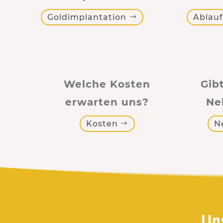
Goldimplantation
Ablauf
Welche Kosten
Gib
erwarten uns?
Ne
Kosten
N
Un