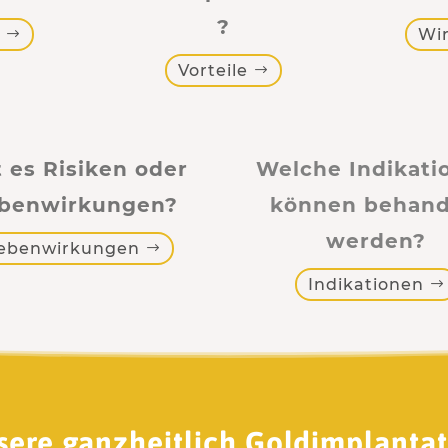
?
Wi
Vorteile
t es Risiken oder
Welche Indikati
benwirkungen?
können behand
werden?
ebenwirkungen
Indikationen
sere ganzheitlich Goldimplantat