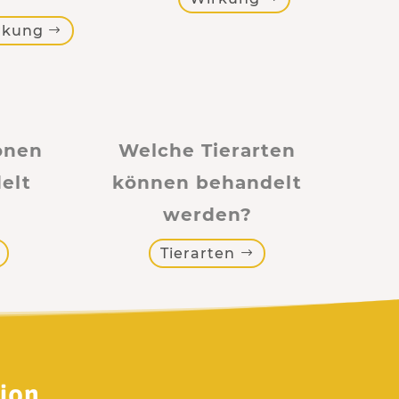
rkung
onen
Welche Tierarten
elt
können behandelt
werden?
Tierarten
ion