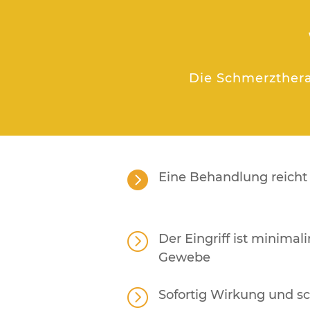
Die Schmerztherap

Eine Behandlung reicht 
=
Der Eingriff ist minimal
Gewebe
=
Sofortig Wirkung und s