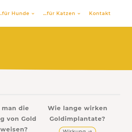
…für Hunde
…für Katzen
Kontakt
 man die
Wie lange wirken
g von Gold
Goldimplantate?
weisen?
Wirkung