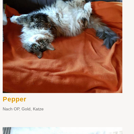
Pepper
Nach OP
,
Gold
,
Katze