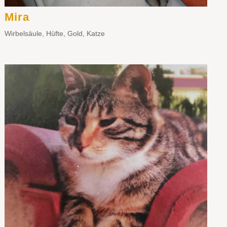
Mira
Wirbelsäule
,
Hüfte
,
Gold
,
Katze