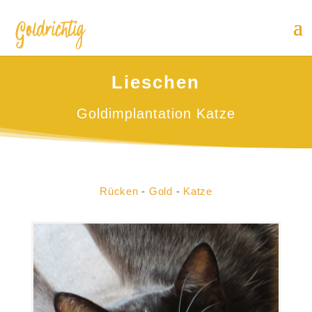
Lieschen
Goldimplantation Katze
Rücken
-
Gold
-
Katze