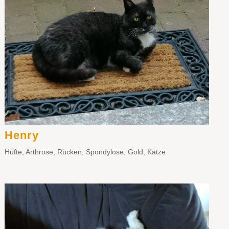
Henry
Hüfte
,
Arthrose
,
Rücken
,
Spondylose
,
Gold
,
Katze