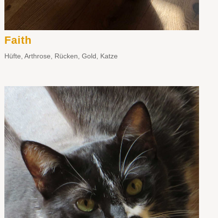
Faith
Hüfte
,
Arthrose
,
Rücken
,
Gold
,
Katze